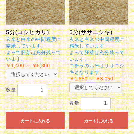
5分(コシヒカリ)
5分(ササニシキ)
玄米と白米の中間程度に
玄米と白米の中間程度に
精米しています。
精米しています。
よって胚芽は充分残って
よって胚芽は充分残って
います。
います。
￥1,400 ～ ￥6,800
コチラのお米はササニシ
キとなります。
￥1,650 ～ ￥8,050
数量
数量
カートに入れる
カートに入れる