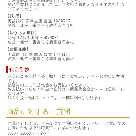
ご入金確認後に商品を発送いたします。
振込手数料につきましては、お客様ご負担となりますので予め
ご了承ください。
【銀 行】
肥後銀行 天草支店 普通 1989525
名義：健幸一番楽らく農園合同会社
【ゆうちょ銀行】
記号 17170 番号 39673051
名義：健幸一番楽らく農園合同会社
【信用金庫】
天草信用金庫 本店 普通 1274351
名義：健幸一番楽らく農園合同会社
代金引換
商品代金を商品お受け取り時にお支払いいただくお支払い方法
です。
配達員の方に商品代金をお支払いください。
お支払いいただく料金の合計は（商品代金合計）＋（送料）と
なります。
代金引換手数料については、一律330円となります。
商品に対するご質問
お電話もしくは、メールにてお問い合せください。 お電話での
お問い合せは下記時間帯にお願いいたします。
8:00～20:00（不定休）