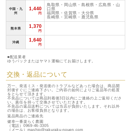
鳥取県・岡山県・島根県・広島県・山
1,440
口県
中国・九
福岡県・佐賀県・大分県
州
円
長崎県・宮崎県・鹿児島県
1,370
熊本県
円
1,640
沖縄
円
■配送業者
ゆうパックまたはヤマト運輸にてお届けします。
交換・返品について
万一、発送ミス・発送後のトラブルなどあった場合は、商品開
封後すぐにご連絡下さい。ご内容の如何によりご返品等の処置
をとらせて頂きます。
不良品については商品到着後3日以内にご連絡の上ご返却くださ
い。責任を持って交換させていただきます。
不良品の返品送料については当店が負担いたします。それ以外
の場合は、お客様負担となります。
返品商品のご連絡先
健幸一番楽らく農園
（電話）0969-46-3305
（メール）mashio@rakuraku-nouen.com