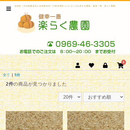
自然米（完全無農薬米と自然栽培米）の熊本県産コシヒカリを生産する農家、健幸一番 楽らく農園。美味しいお
0
全て
|
5分
2件
の商品が見つかりました