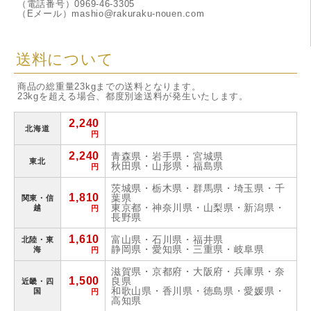
（電話番号）0969-46-3305
（Eメール）mashio@rakuraku-nouen.com
送料について
商品の総重量23kgまでの送料となります。
23kgを超える場合、都度別途送料が発生いたします。
2,240
北海道
円
2,240
青森県・岩手県・宮城県
東北
秋田県・山形県・福島県
円
茨城県・栃木県・群馬県・埼玉県・千
1,810
葉県
関東・信
東京都・神奈川県・山梨県・新潟県・
越
円
長野県
1,610
富山県・石川県・福井県
北陸・東
静岡県・愛知県・三重県・岐阜県
海
円
滋賀県・京都府・大阪府・兵庫県・奈
1,500
良県
近畿・四
和歌山県・香川県・徳島県・愛媛県・
国
円
高知県