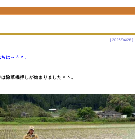
[ 2025/04/28 ]
にちは～＾＾。
は除草機押しが始まりました＾＾。