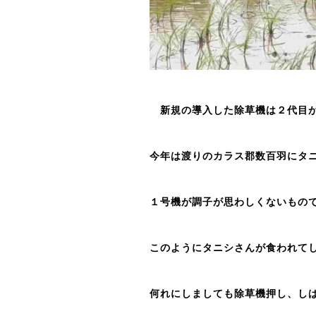
新規の導入した除草機は２代目
今年は渡りのカラス郡数百羽にタ
１号機が調子が思わしくないもの
このようにタニシさんが食われて
何れにしましても除草機押し、し